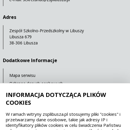
Adres
Zespół Szkolno-Przedszkolny w Libuszy
Libusza 679
38-306 Libusza
Dodatkowe Informacje
Mapa serwisu
Ochrona danych osobowych
Statystyki oglądalności
INFORMACJA DOTYCZĄCA PLIKÓW
COOKIES
Spełniamy standardy dostępności oraz W3C
W ramach witryny zsplibusza.pl stosujemy pliki "cookies" i
przetwarzamy dane osobowe, takie jak adresy IP i
WCAG 2.1
SECTION 508
EAA/EN 301549
identyfikatory plików cookies w celu świadczenia Państwu