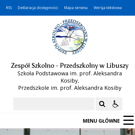
RSS
Deklaracja dostępności
Mapa serwisu
Wersja tekstowa
Zespół Szkolno - Przedszkolny w Libuszy
Szkoła Podstawowa im. prof. Aleksandra
Kosiby,
Przedszkole im. prof. Aleksandra Kosiby
Szukaj
MENU GŁÓWNE