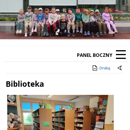
❚❚
Poprzedni Element
Następny Element
PANEL BOCZNY
Drukuj
Biblioteka
Treść