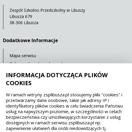
Zespół Szkolno-Przedszkolny w Libuszy
Libusza 679
38-306 Libusza
Dodatkowe Informacje
Mapa serwisu
Ochrona danych osobowych
Statystyki oglądalności
INFORMACJA DOTYCZĄCA PLIKÓW
COOKIES
Spełniamy standardy dostępności oraz W3C
W ramach witryny zsplibusza.pl stosujemy pliki "cookies" i
przetwarzamy dane osobowe, takie jak adresy IP i
WCAG 2.1
SECTION 508
EAA/EN 301549
identyfikatory plików cookies w celu świadczenia Państwu
usług na najwyższym poziomie, w szczególności w celach
bezpieczeństwa czy umożliwiających korzystanie z usług
IS 5568
dostępnych w ramach serwisu zsplibusza.pl np.
zapewnienie ułatwień dla osób niedowidzących tj.