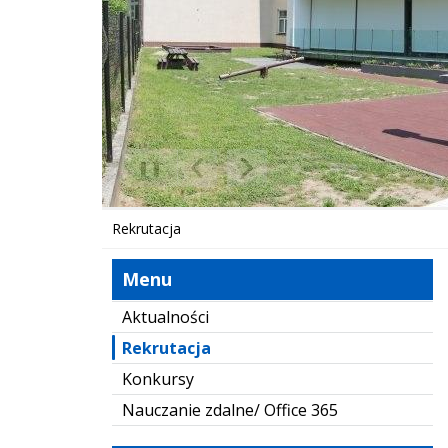
❚❚
Poprzedni Element
Następny Element
Rekrutacja
Menu
Aktualności
Rekrutacja
Konkursy
Nauczanie zdalne/ Office 365