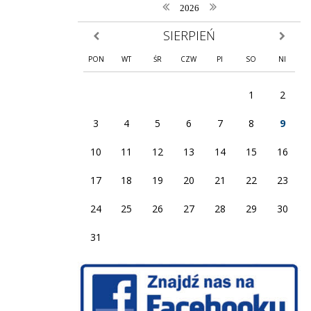
poprzedni rok
następny rok
2026
SIERPIEŃ
poprzedni miesiąc
następny
PON
WT
ŚR
CZW
PI
SO
NI
1
2
3
4
5
6
7
8
9
10
11
12
13
14
15
16
17
18
19
20
21
22
23
24
25
26
27
28
29
30
31
Facebook