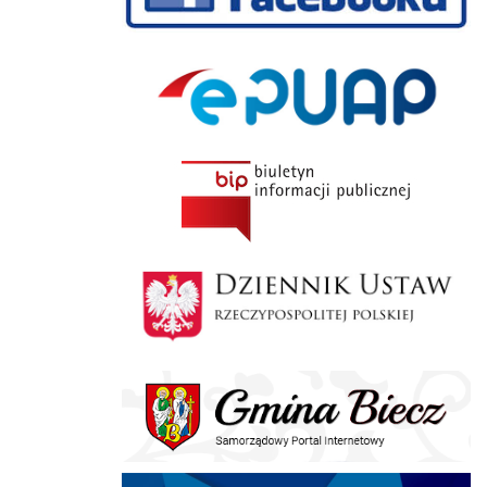
ePUAP
BIP
Dziennik Polski
Gmina Biecz
E-doręczenia