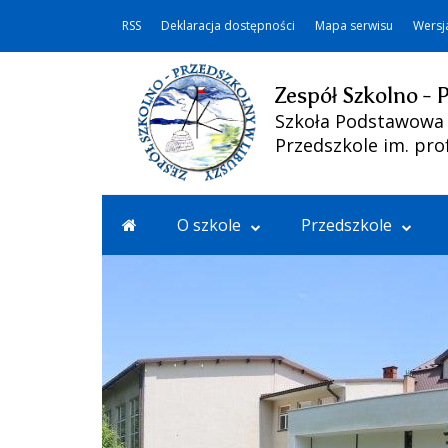
RSS
Deklaracja dostępności
Mapa serwisu
Wersj
Zespół Szkolno - 
Szkoła Podstawowa i
Przedszkole im. pro
O szkole
Przedszkole