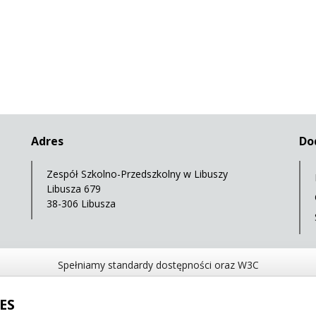
Adres
Do
Zespół Szkolno-Przedszkolny w Libuszy
Libusza 679
38-306 Libusza
Spełniamy standardy dostępności oraz W3C
WCAG 2.1
SECTION 508
EAA/EN 301549
IS
ES