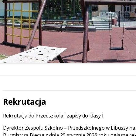
Rekrutacja
Treść
Rekrutacja do Przedszkola i zapisy do klasy I.
Dyrektor Zespołu Szkolno – Przedszkolnego w Libuszy na
Burmistrza Biecza z dnia 29 stycznia 2026 roku ogłasza re