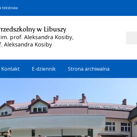
a tekstowa
Przedszkolny w Libuszy
Szukaj
m. prof. Aleksandra Kosiby,
f. Aleksandra Kosiby
Kontakt
E-dziennik
Strona archiwalna