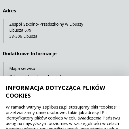
Adres
Zespół Szkolno-Przedszkolny w Libuszy
Libusza 679
38-306 Libusza
Dodatkowe Informacje
Mapa serwisu
Ochrona danych osobowych
Statystyki oglądalności
INFORMACJA DOTYCZĄCA PLIKÓW
COOKIES
Spełniamy standardy dostępności oraz W3C
W ramach witryny zsplibusza.pl stosujemy pliki "cookies" i
przetwarzamy dane osobowe, takie jak adresy IP i
WCAG 2.1
SECTION 508
EAA/EN 301549
identyfikatory plików cookies w celu świadczenia Państwu
usług na najwyższym poziomie, w szczególności w celach
bezpieczeństwa czy umożliwiających korzystanie z usług