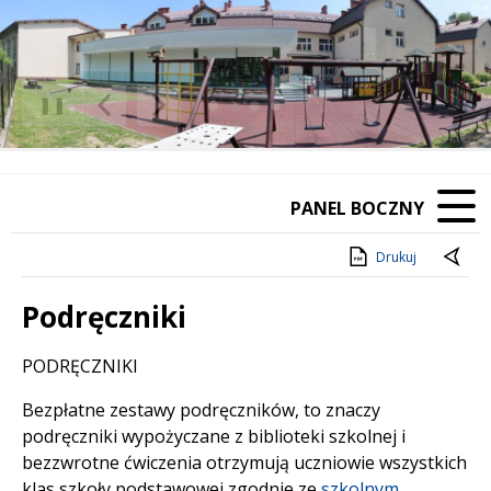
❚❚
Poprzedni Element
Następny Element
PANEL BOCZNY
Drukuj
Podręczniki
Treść
PODRĘCZNIKI
Bezpłatne zestawy podręczników, to znaczy
podręczniki wypożyczane z biblioteki szkolnej i
bezzwrotne ćwiczenia otrzymują uczniowie wszystkich
klas szkoły podstawowej zgodnie ze
szkolnym