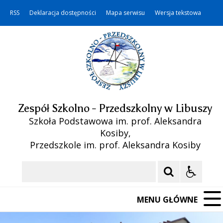
RSS
Deklaracja dostępności
Mapa serwisu
Wersja tekstowa
Zespół Szkolno - Przedszkolny w Libuszy
Szkoła Podstawowa im. prof. Aleksandra
Kosiby,
Przedszkole im. prof. Aleksandra Kosiby
Szukaj
MENU GŁÓWNE