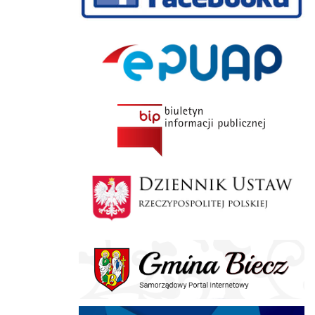
ePUAP
BIP
Dziennik Polski
Gmina Biecz
E-doręczenia