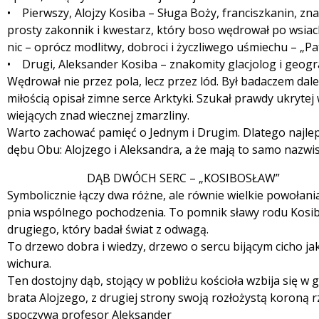
• Pierwszy, Alojzy Kosiba – Sługa Boży, franciszkanin, zna
prosty zakonnik i kwestarz, który boso wędrował po wsiac
nic – oprócz modlitwy, dobroci i życzliwego uśmiechu – „Pa
• Drugi, Aleksander Kosiba – znakomity glacjolog i geogr
Wędrował nie przez pola, lecz przez lód. Był badaczem dal
miłością opisał zimne serce Arktyki. Szukał prawdy ukrytej
wiejących znad wiecznej zmarzliny.
Warto zachować pamięć o Jednym i Drugim. Dlatego najle
dębu Obu: Alojzego i Aleksandra, a że mają to samo nazwis
DĄB DWÓCH SERC – „KOSIBOSŁAW”
Symbolicznie łączy dwa różne, ale równie wielkie powołani
pnia wspólnego pochodzenia. To pomnik sławy rodu Kosibów
drugiego, który badał świat z odwagą.
To drzewo dobra i wiedzy, drzewo o sercu bijącym cicho ja
wichura.
Ten dostojny dąb, stojący w pobliżu kościoła wzbija się w g
brata Alojzego, z drugiej strony swoją rozłożystą koroną 
spoczywa profesor Aleksander