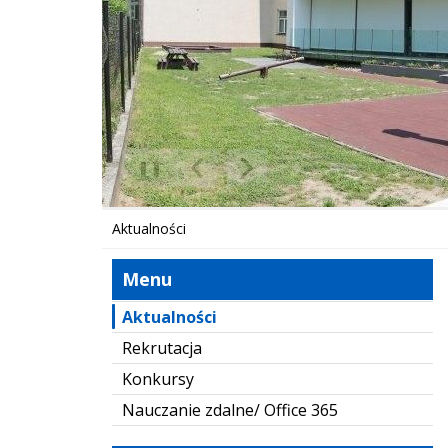
❚❚
Poprzedni Element
Następny Element
Aktualności
Menu
Aktualności
Rekrutacja
Konkursy
Nauczanie zdalne/ Office 365