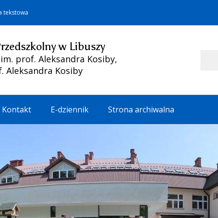
a tekstowa
Przedszkolny w Libuszy
Szukaj
m. prof. Aleksandra Kosiby,
f. Aleksandra Kosiby
Kontakt
E-dziennik
Strona archiwalna