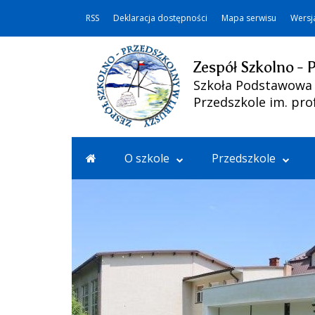
RSS
Deklaracja dostępności
Mapa serwisu
Wersj
Zespół Szkolno - 
Szkoła Podstawowa i
Przedszkole im. pro
O szkole
Przedszkole