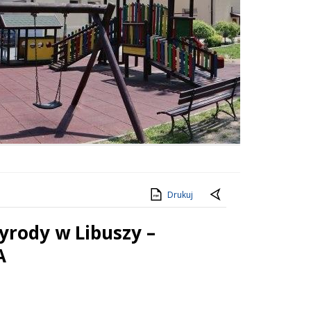
Drukuj
yrody w Libuszy –
A