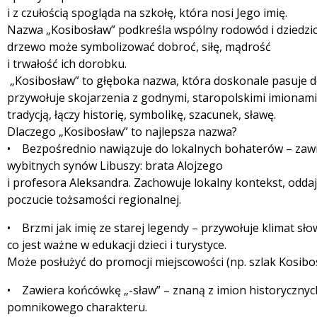
i z czułością spogląda na szkołę, która nosi Jego imię.
Nazwa „Kosibosław” podkreśla wspólny rodowód i dziedzi
drzewo może symbolizować dobroć, siłę, mądrość
i trwałość ich dorobku.
„Kosibosław” to głęboka nazwa, która doskonale pasuje d
przywołuje skojarzenia z godnymi, staropolskimi imionami 
tradycją, łączy historię, symbolikę, szacunek, sławę.
Dlaczego „Kosibosław” to najlepsza nazwa?
• Bezpośrednio nawiązuje do lokalnych bohaterów – zawi
wybitnych synów Libuszy: brata Alojzego
i profesora Aleksandra. Zachowuje lokalny kontekst, odd
poczucie tożsamości regionalnej.
• Brzmi jak imię ze starej legendy – przywołuje klimat sł
co jest ważne w edukacji dzieci i turystyce.
Może posłużyć do promocji miejscowości (np. szlak Kosibos
• Zawiera końcówkę „-sław” – znaną z imion historycznych 
pomnikowego charakteru.