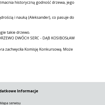
wzmacnia historyczną godność drzewa, jego
drością i nauką (Aleksander), co pasuje do
ugie takie drzewo.
DRZEWO DWÓCH SERC - DĄB KOSIBOSŁAW
tóra zachwyciła Komisję Konkursową. Może
datkowe Informacje
Mapa serwisu