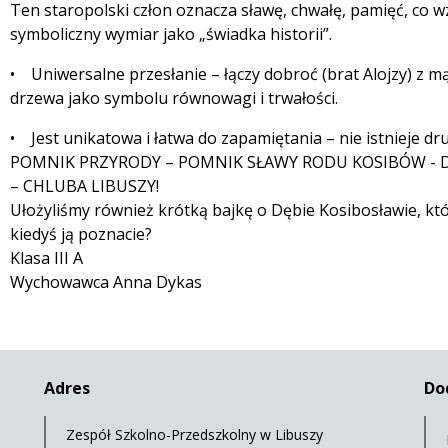
Ten staropolski człon oznacza sławę, chwałę, pamięć, co 
symboliczny wymiar jako „świadka historii”.
• Uniwersalne przesłanie – łączy dobroć (brat Alojzy) z mą
drzewa jako symbolu równowagi i trwałości.
• Jest unikatowa i łatwa do zapamiętania – nie istnieje dr
POMNIK PRZYRODY – POMNIK SŁAWY RODU KOSIBÓW - 
– CHLUBA LIBUSZY!
Ułożyliśmy również krótką bajkę o Dębie Kosibosławie, k
kiedyś ją poznacie?
Klasa III A
Wychowawca Anna Dykas
Adres
Do
Zespół Szkolno-Przedszkolny w Libuszy