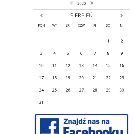
poprzedni rok
następny rok
2026
SIERPIEŃ
poprzedni miesiąc
następny
PON
WT
ŚR
CZW
PI
SO
NI
1
2
3
4
5
6
7
8
9
10
11
12
13
14
15
16
17
18
19
20
21
22
23
24
25
26
27
28
29
30
31
Facebook