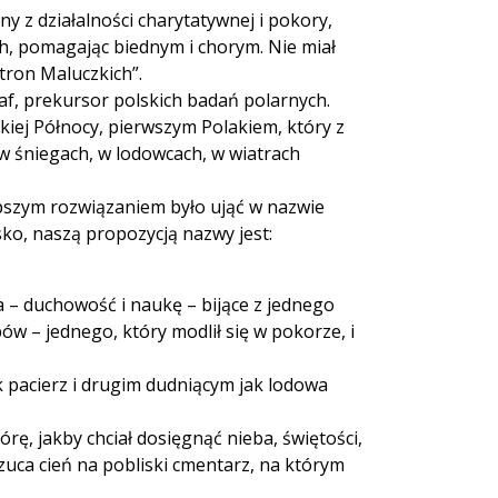
ny z działalności charytatywnej i pokory,
h, pomagając biednym i chorym. Nie miał
tron Maluczkich”.
af, prekursor polskich badań polarnych.
ekiej Północy, pierwszym Polakiem, który z
 w śniegach, w lodowcach, w wiatrach
pszym rozwiązaniem było ująć w nazwie
ko, naszą propozycją nazwy jest:
a – duchowość i naukę – bijące z jednego
 – jednego, który modlił się w pokorze, i
k pacierz i drugim dudniącym jak lodowa
órę, jakby chciał dosięgnąć nieba, świętości,
rzuca cień na pobliski cmentarz, na którym