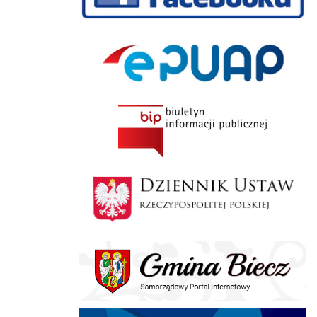
ePUAP
BIP
Dziennik Polski
Gmina Biecz
E-doręczenia