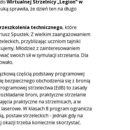
 do
Wirtualnej Strzelnicy „Legion” w
uką sprawiła, że dzień ten na długo
rzeszkolenia technicznego
, które
ariusz Spustek. Z wielkim zaangażowaniem
leckich, przybliżając uczniom tajniki
ękujemy. Młodzież z zainteresowaniem
ać swoich sił w symulacji strzelania. Dla
owało.
wiązkową częścią podstawy programowej
ię bezpiecznego obchodzenia się z bronią
programowej strzelectwa (EdB) to zasady
rozkładanie broni, praktyczne strzelanie
zajęcia praktyczne na strzelnicach, a w
ub laserowe. W klasach 8 program ogranicza
ą, postaw strzeleckich - jednak gdy na
ej okazji trzeba koniecznie skorzystać.