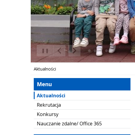
❚❚
Poprzedni Element
Następny Element
Aktualności
Menu
Aktualności
Rekrutacja
Konkursy
Nauczanie zdalne/ Office 365