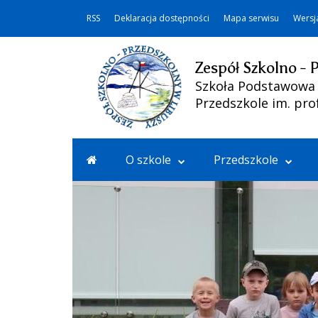
RSS
Deklaracja dostępności
Mapa serwisu
Wersj
Zespół Szkolno - 
Szkoła Podstawowa i
Przedszkole im. pro
O szkole
Przedszkole