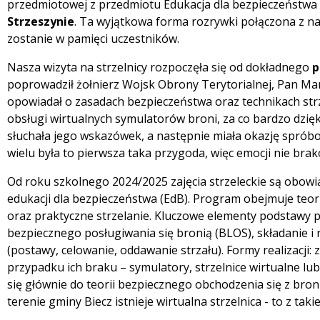
przedmiotowej z przedmiotu Edukacja dla bezpieczeństwa
Strzeszynie
. Ta wyjątkowa forma rozrywki połączona z na
zostanie w pamięci uczestników.
Nasza wizyta na strzelnicy rozpoczęła się od dokładnego
p
poprowadził żołnierz Wojsk Obrony Terytorialnej, Pan M
opowiadał o zasadach bezpieczeństwa oraz technikach strze
obsługi wirtualnych symulatorów broni, za co bardzo dzi
słuchała jego wskazówek, a następnie miała okazję spróbow
wielu była to pierwsza taka przygoda, więc emocji nie brak
Od roku szkolnego 2024/2025 zajęcia strzeleckie są obo
edukacji dla bezpieczeństwa (EdB). Program obejmuje teor
oraz praktyczne strzelanie. Kluczowe elementy podstawy 
bezpiecznego posługiwania się bronią (BLOS), składanie i 
(postawy, celowanie, oddawanie strzału). Formy realizacji: 
przypadku ich braku – symulatory, strzelnice wirtualne l
się głównie do teorii bezpiecznego obchodzenia się z broni
terenie gminy Biecz istnieje wirtualna strzelnica - to z taki