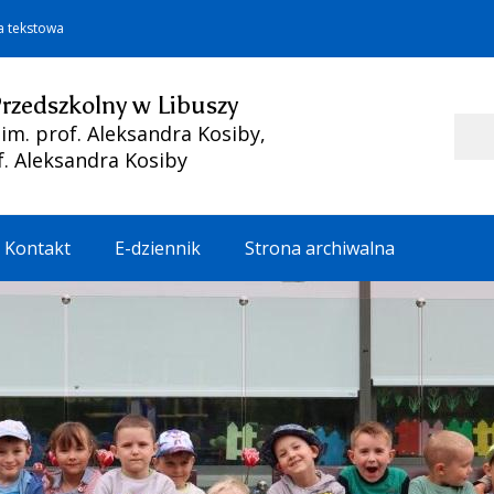
a tekstowa
Przedszkolny w Libuszy
Szukaj
m. prof. Aleksandra Kosiby,
f. Aleksandra Kosiby
Kontakt
E-dziennik
Strona archiwalna