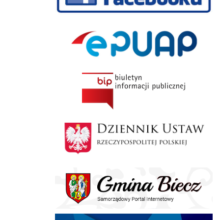
ePUAP
BIP
Dziennik Polski
Gmina Biecz
E-doręczenia