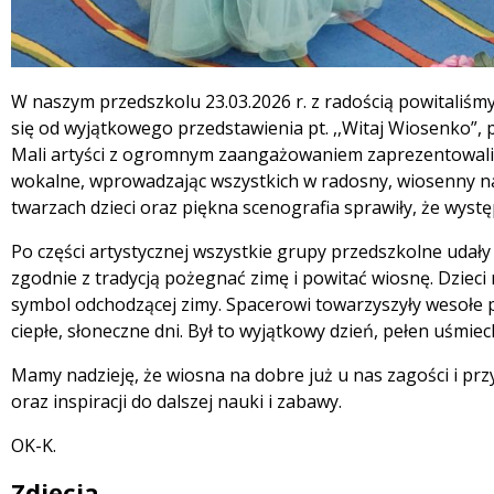
Treść
W naszym przedszkolu 23.03.2026 r. z radością powitaliśm
się od wyjątkowego przedstawienia pt. ,,Witaj Wiosenko”,
Mali artyści z ogromnym zaangażowaniem zaprezentowali s
wokalne, wprowadzając wszystkich w radosny, wiosenny na
twarzach dzieci oraz piękna scenografia sprawiły, że wys
Po części artystycznej wszystkie grupy przedszkolne udały 
zgodnie z tradycją pożegnać zimę i powitać wiosnę. Dziec
symbol odchodzącej zimy. Spacerowi towarzyszyły wesołe pi
ciepłe, słoneczne dni. Był to wyjątkowy dzień, pełen uśmiech
Mamy nadzieję, że wiosna na dobre już u nas zagości i przy
oraz inspiracji do dalszej nauki i zabawy.
OK-K.
Zdjęcia