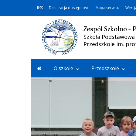
RSS
Deklaracja dostępności
Mapa serwisu
Wersj
Zespół Szkolno - 
Szkoła Podstawowa i
Przedszkole im. pro
O szkole
Przedszkole