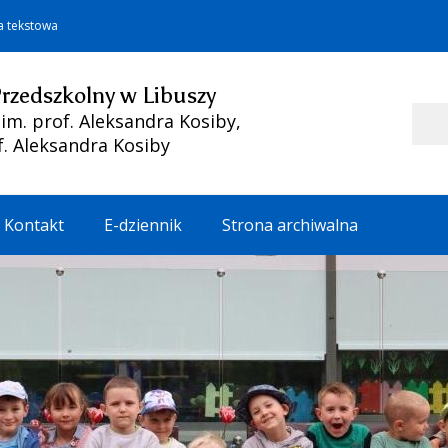
a tekstowa
Przedszkolny w Libuszy
Szukaj
m. prof. Aleksandra Kosiby,
f. Aleksandra Kosiby
Kontakt
E-dziennik
Strona archiwalna