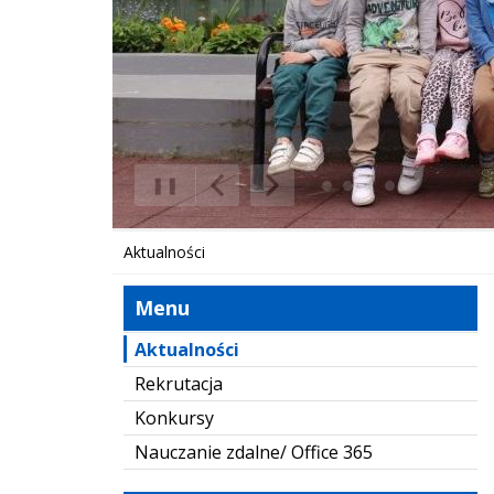
❚❚
Poprzedni Element
Następny Element
Aktualności
Menu
Aktualności
Rekrutacja
Konkursy
Nauczanie zdalne/ Office 365