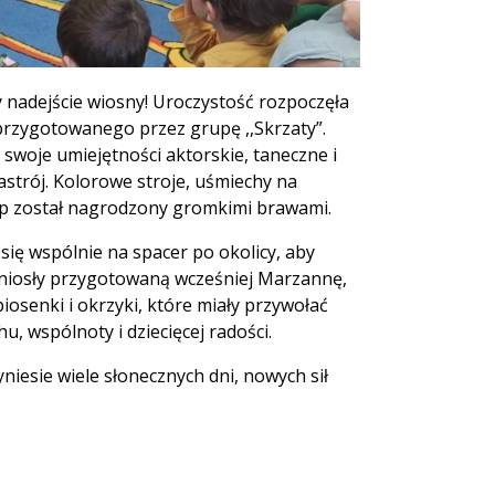
y nadejście wiosny! Uroczystość rozpoczęła
 przygotowanego przez grupę ,,Skrzaty”.
woje umiejętności aktorskie, taneczne i
strój. Kolorowe stroje, uśmiechy na
tęp został nagrodzony gromkimi brawami.
się wspólnie na spacer po okolicy, aby
i niosły przygotowaną wcześniej Marzannę,
osenki i okrzyki, które miały przywołać
u, wspólnoty i dziecięcej radości.
niesie wiele słonecznych dni, nowych sił