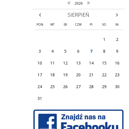
poprzedni rok
następny rok
2026
SIERPIEŃ
poprzedni miesiąc
następny
PON
WT
ŚR
CZW
PI
SO
NI
1
2
3
4
5
6
7
8
9
10
11
12
13
14
15
16
17
18
19
20
21
22
23
24
25
26
27
28
29
30
31
Facebook