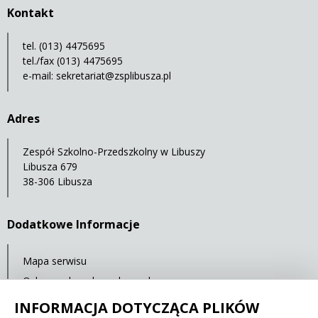
Kontakt
tel. (013) 4475695
tel./fax (013) 4475695
e-mail:
sekretariat@zsplibusza.pl
Adres
Zespół Szkolno-Przedszkolny w Libuszy
Libusza 679
38-306 Libusza
Dodatkowe Informacje
Mapa serwisu
Ochrona danych osobowych
Statystyki oglądalności
INFORMACJA DOTYCZĄCA PLIKÓW