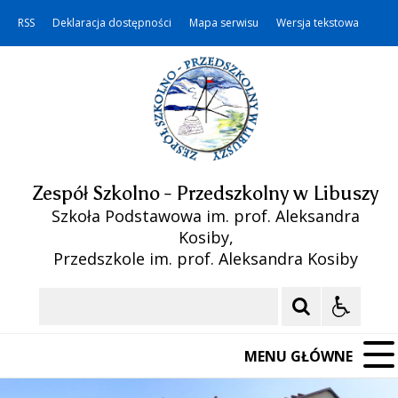
RSS
Deklaracja dostępności
Mapa serwisu
Wersja tekstowa
Zespół Szkolno - Przedszkolny w Libuszy
Szkoła Podstawowa im. prof. Aleksandra
Kosiby,
Przedszkole im. prof. Aleksandra Kosiby
Szukaj
MENU GŁÓWNE