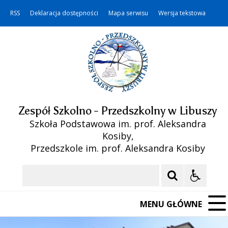
RSS
Deklaracja dostępności
Mapa serwisu
Wersja tekstowa
Zespół Szkolno - Przedszkolny w Libuszy
Szkoła Podstawowa im. prof. Aleksandra
Kosiby,
Przedszkole im. prof. Aleksandra Kosiby
Szukaj
MENU GŁÓWNE