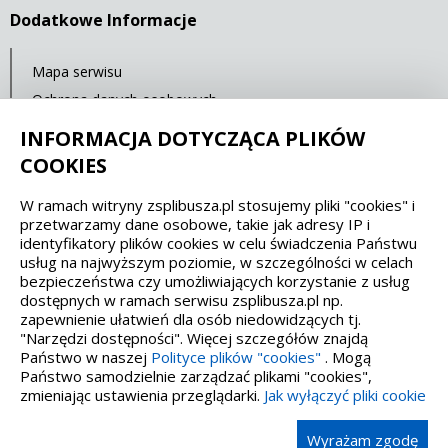
Dodatkowe Informacje
Mapa serwisu
Ochrona danych osobowych
Statystyki oglądalności
INFORMACJA DOTYCZĄCA PLIKÓW
COOKIES
Spełniamy standardy dostępności oraz W3C
W ramach witryny zsplibusza.pl stosujemy pliki "cookies" i
przetwarzamy dane osobowe, takie jak adresy IP i
WCAG 2.1
SECTION 508
EAA/EN 301549
identyfikatory plików cookies w celu świadczenia Państwu
usług na najwyższym poziomie, w szczególności w celach
bezpieczeństwa czy umożliwiających korzystanie z usług
IS 5568
dostępnych w ramach serwisu zsplibusza.pl np.
zapewnienie ułatwień dla osób niedowidzących tj.
"Narzędzi dostępności". Więcej szczegółów znajdą
Państwo w naszej
Polityce plików "cookies"
. Mogą
Państwo samodzielnie zarządzać plikami "cookies",
zmieniając ustawienia przeglądarki.
Jak wyłączyć pliki cookie
Wykonanie, obsługa, opieka: Interaktywna Polska
Wyrażam zgodę