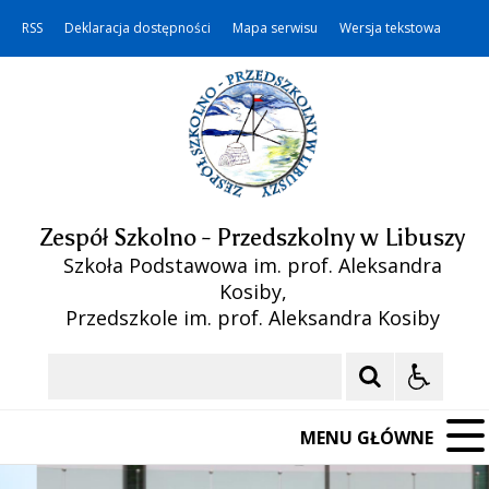
RSS
Deklaracja dostępności
Mapa serwisu
Wersja tekstowa
Zespół Szkolno - Przedszkolny w Libuszy
Szkoła Podstawowa im. prof. Aleksandra
Kosiby,
Przedszkole im. prof. Aleksandra Kosiby
Szukaj
MENU GŁÓWNE